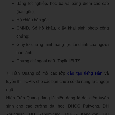
Bằng tốt nghiệp, học bạ và bảng điểm các cấp
(bản gốc);
Hộ chiếu bản gốc;
CMND, Sổ hộ khẩu, giấy khai sinh photo công
chứng;
Giấy tờ chứng minh năng lực tài chính của người
bảo lãnh;
Chứng chỉ ngoại ngữ: Topik, IELTS,…
đào tạo tiếng Hàn
7. Trần Quang có mở các lớp
và
luyện thi TOPIK cho các bạn chưa có đủ năng lực ngoại
ngữ.
Hiện Trần Quang đang là hiện đang là đại diện tuyển
sinh cho các trường đại học: ĐHQG Pukyong, ĐH
Youngsan, ĐH Sangmyung, ĐHQG Kangwon, ĐH