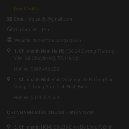
[Xem bản đồ]
Email:
trq.study@gmail.com
Giờ làm:
8h - 18h
Website:
duhoctranquang.edu.vn
1. Chi nhánh Nam Hà Nội:
Số 24 Đường Thượng
Yên, Xã Chuyên Mỹ, TP. Hà Nội.
Hotline
: 0848.458.222
2. Chi nhánh Ninh Bình
: Số 8 ngõ 37 Đường Núi
Vàng, P. Trung Sơn, Tỉnh Ninh Bình.
Hotline
: 0374.654.558
CHI NHÁNH MIỀN TRUNG – MIỀN NAM
Chi nhánh HCM
3.
: Số 236 Đinh Bộ Lĩnh, P. Bình