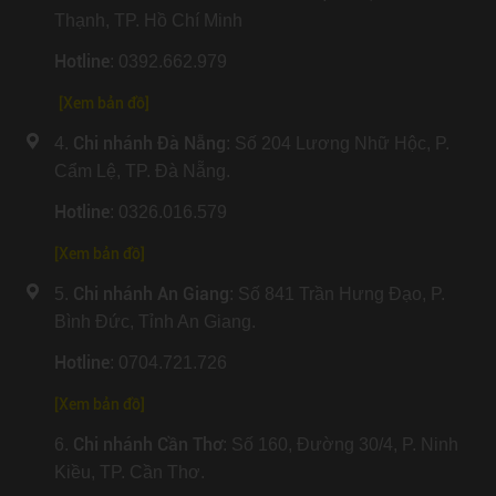
Thạnh, TP. Hồ Chí Minh
Hotline
: 0392.662.979
[Xem bản đồ]
Chi nhánh Đà Nẵng
4.
: Số 204 Lương Nhữ Hộc, P.
Cẩm Lệ, TP. Đà Nẵng.
Hotline
: 0326.016.579
[
Xem bản đồ
]
Chi nhánh An Giang
5.
: Số 841 Trần Hưng Đạo, P.
Bình Đức, Tỉnh An Giang.
Hotline
: 0704.721.726
[
Xem bản đồ
]
Chi nhánh Cần Thơ
6.
: Số 160, Đường 30/4, P. Ninh
Kiều, TP. Cần Thơ.