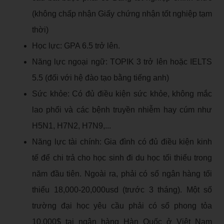
(không chấp nhận Giấy chứng nhận tốt nghiệp tạm
thời)
Học lực: GPA 6.5 trở lên.
Năng lực ngoại ngữ: TOPIK 3 trở lên hoặc IELTS
5.5 (đối với hệ đào tạo bằng tiếng anh)
Sức khỏe: Có đủ điều kiện sức khỏe, không mắc
lao phổi và các bệnh truyền nhiễm hay cúm như
H5N1, H7N2, H7N9,...
Năng lực tài chính: Gia đình có đủ điều kiện kinh
tế để chi trả cho học sinh đi du học tối thiểu trong
năm đầu tiên. Ngoài ra, phải có sổ ngân hàng tối
thiểu 18,000-20,000usd (trước 3 tháng). Một số
trường đại học yêu cầu phải có sổ phong tỏa
10,000$ tại ngân hàng Hàn Quốc ở Việt Nam