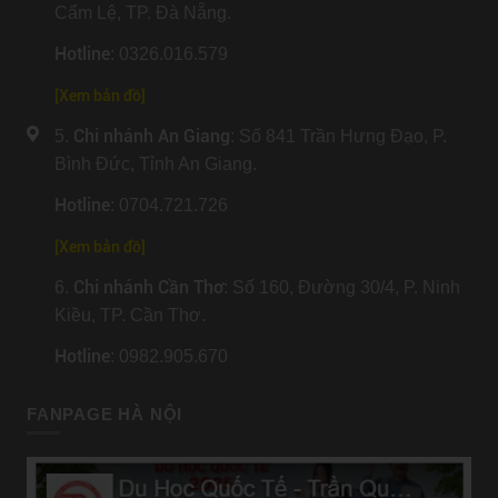
Cẩm Lệ, TP. Đà Nẵng.
Hotline
: 0326.016.579
[
Xem bản đồ
]
Chi nhánh An Giang
5.
: Số 841 Trần Hưng Đạo, P.
Bình Đức, Tỉnh An Giang.
Hotline
: 0704.721.726
[
Xem bản đồ
]
Chi nhánh Cần Thơ
6.
: Số 160, Đường 30/4, P. Ninh
Kiều, TP. Cần Thơ.
Hotline
: 0982.905.670
FANPAGE HÀ NỘI