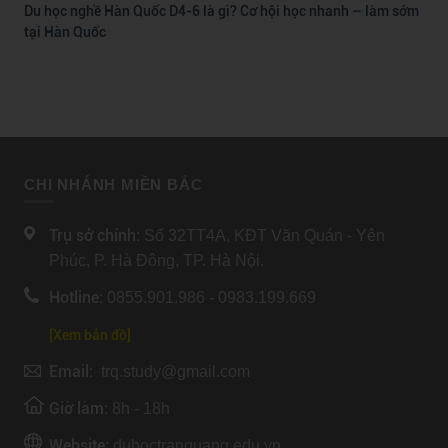
Du học nghề Hàn Quốc D4-6 là gì? Cơ hội học nhanh – làm sớm
tại Hàn Quốc
CHI NHÁNH MIỀN BẮC
Trụ sở chính:
Số 32TT4A, KĐT Văn Quán - Yên
Phúc, P. Hà Đông, TP. Hà Nội.
Hotline:
0855.901.986 - 0983.199.669
[Xem bản đồ]
Email:
trq.study@gmail.com
Giờ làm:
8h - 18h
Website:
duhoctranquang.edu.vn