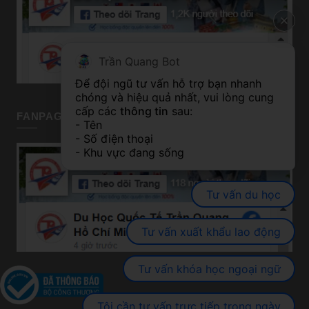
Trần Quang Bot
Để đội ngũ tư vấn hỗ trợ bạn nhanh 
chóng và hiệu quả nhất, vui lòng cung 
cấp các 
thông tin
 sau:
FANPAGE TP HỒ CHÍ MINH
- Tên
- Số điện thoại
- Khu vực đang sống
Tư vấn du học
Tư vấn xuất khẩu lao động
Tư vấn khóa học ngoại ngữ
Tôi cần tư vấn trực tiếp trong ngày