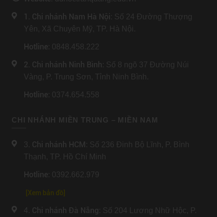
1. Chi nhánh Nam Hà Nội:
Số 24 Đường Thượng
Yên, Xã Chuyên Mỹ, TP. Hà Nội.
Hotline
: 0848.458.222
2. Chi nhánh Ninh Bình
: Số 8 ngõ 37 Đường Núi
Vàng, P. Trung Sơn, Tỉnh Ninh Bình.
Hotline
: 0374.654.558
CHI NHÁNH MIỀN TRUNG – MIỀN NAM
Chi nhánh HCM
3.
: Số 236 Đinh Bộ Lĩnh, P. Bình
Thạnh, TP. Hồ Chí Minh
Hotline
: 0392.662.979
[Xem bản đồ]
Chi nhánh Đà Nẵng
4.
: Số 204 Lương Nhữ Hộc, P.