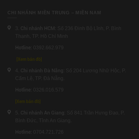
CHI NHÁNH MIỀN TRUNG – MIỀN NAM
Chi nhánh HCM
3.
: Số 236 Đinh Bộ Lĩnh, P. Bình
Thạnh, TP. Hồ Chí Minh
Hotline
: 0392.662.979
[Xem bản đồ]
Chi nhánh Đà Nẵng
4.
: Số 204 Lương Nhữ Hộc, P.
Cẩm Lệ, TP. Đà Nẵng.
Hotline
: 0326.016.579
[
Xem bản đồ
]
Chi nhánh An Giang
5.
: Số 841 Trần Hưng Đạo, P.
Bình Đức, Tỉnh An Giang.
Hotline
: 0704.721.726