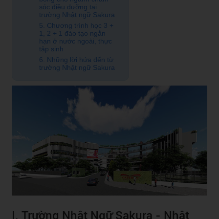
sóc điều dưỡng tại
trường Nhật ngữ Sakura
5. Chương trình học 3 +
1, 2 + 1 đào tạo ngắn
hạn ở nước ngoài, thực
tập sinh
6. Những lời hứa đến từ
trường Nhật ngữ Sakura
I. Trường Nhật Ngữ Sakura - Nhật