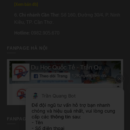
[
Xem bản đồ
]
Chi nhánh Cần Thơ
6.
: Số 160, Đường 30/4, P. Ninh
Kiều, TP. Cần Thơ.
Hotline
: 0982.905.670
FANPAGE HÀ NỘI
Trần Quang Bot
Để đội ngũ tư vấn hỗ trợ bạn nhanh 
chóng và hiệu quả nhất, vui lòng cung 
cấp các 
thông tin
 sau:
FANPAGE TP HỒ CHÍ MINH
- Tên
- Số điện thoại