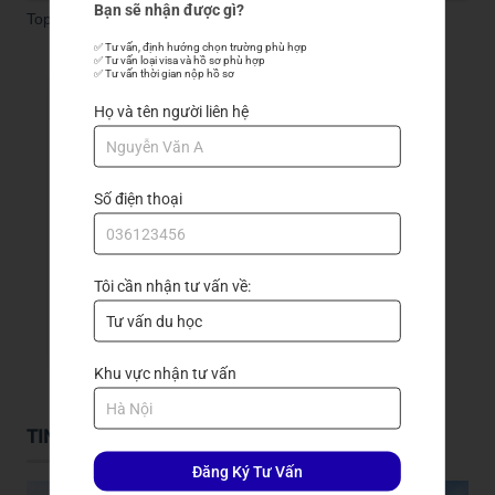
Bạn sẽ nhận được gì?
Top 3 trường đại học ở Toronto Canada tốt nhất
✅ Tư vấn, định hướng chọn trường phù hợp

✅ Tư vấn loại visa và hồ sơ phù hợp

✅ Tư vấn thời gian nộp hồ sơ
Đăng ký nhận tư vấn
Họ và tên người liên hệ
Số điện thoại
Tôi cần nhận tư vấn về:
GỬI ĐẾN TRẦN QUANG
Khu vực nhận tư vấn
TIN TỨC DU HỌC
Đăng Ký Tư Vấn