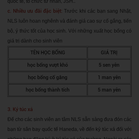
quốc tế, tổ chức tư nhân, JSH..
c. Nhiều ưu đãi đặc biệt:
Trước khi các bạn sang Nhật,
NLS luôn hoan nghênh và đánh giá cao sự cố gắng, tiến
bộ, ý thức tốt của học sinh. Với những xuất học bổng có
giá trị dành cho sinh viên
TÊN HỌC BỔNG
GIÁ TRỊ
học bổng vượt khó
5 sen yên
học bổng cố gắng
1 man yên
học bổng thành tích
5 man yên
3. Ký túc xá
Để cho các sinh viên an tâm NLS sẵn sàng đưa đón các
bạn từ sân bay quốc tế Haneda, về đến ký túc xá đối với