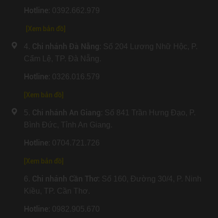
Hotline
: 0392.662.979
[Xem bản đồ]
Chi nhánh Đà Nẵng
4.
: Số 204 Lương Nhữ Hộc, P.
Cẩm Lệ, TP. Đà Nẵng.
Hotline
: 0326.016.579
[
Xem bản đồ
]
Chi nhánh An Giang
5.
: Số 841 Trần Hưng Đạo, P.
Bình Đức, Tỉnh An Giang.
Hotline
: 0704.721.726
[
Xem bản đồ
]
Chi nhánh Cần Thơ
6.
: Số 160, Đường 30/4, P. Ninh
Kiều, TP. Cần Thơ.
Hotline
: 0982.905.670