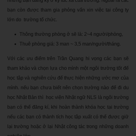
những bạn đăng ký ở ký túc xá của trường. Ngoài ra các
bạn còn được tham gia phỏng vấn xin việc tại công ty
lớn do trường tổ chức.
Thông thường phòng ở sẽ là: 2~4 người/phòng,
Thuê phòng giá: 3 man ~ 3,5 man/người/tháng.
Với các ưu điểm trên Trần Quang hi vọng các bạn sẽ
tham khảo và chọn lựa cho mình một ngôi trường tốt để
học tập và nghiên cứu để thực hiện những ước mơ của
mình. nếu bạn chưa biết nên chọn trường nào để đi du
học Nhật Bản thì học viện Nhật ngữ NLS là ngôi trường
bạn có thể đăng kí, khi hoàn thành khóa học tại trường
nếu các bạn có thành tích học tập xuất có thể được giữ
lại trường hoặc ở lại Nhật công tác trong những doanh