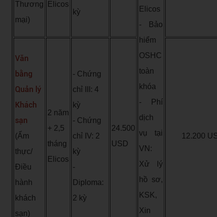
Thương
Elicos
Elicos
kỳ
mại)
- Bảo
hiểm
OSHC
Văn
toàn
bằng
- Chứng
khóa
Quản lý
chỉ III: 4
- Phí
Khách
kỳ
2 năm
dịch
sạn
- Chứng
+ 2,5
24.500
vụ tại
(Ẩm
chỉ IV: 2
12.200 U
tháng
USD
VN:
thực/
kỳ
Elicos
Xử lý
Điều
-
hồ sơ,
hành
Diploma:
KSK,
khách
2 kỳ
Xin
sạn)