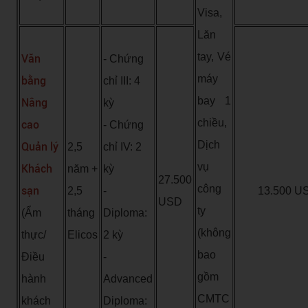
Visa,
Lăn
tay, Vé
Văn
- Chứng
máy
bằng
chỉ III: 4
bay 1
Nâng
kỳ
chiều,
cao
- Chứng
Dịch
Quản lý
2,5
chỉ IV: 2
vụ
Khách
năm +
kỳ
27.500
công
sạn
2,5
-
13.500 U
USD
ty
(Ẩm
tháng
Diploma:
(không
thực/
Elicos
2 kỳ
bao
Điều
-
gồm
hành
Advanced
CMTC
khách
Diploma: