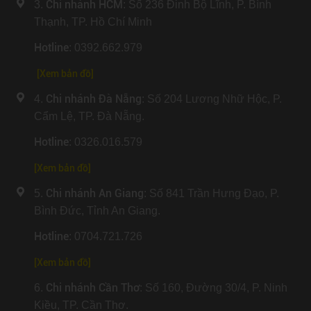
Chi nhánh HCM
3.
: Số 236 Đinh Bộ Lĩnh, P. Bình
Thạnh, TP. Hồ Chí Minh
Hotline
: 0392.662.979
[Xem bản đồ]
Chi nhánh Đà Nẵng
4.
: Số 204 Lương Nhữ Hộc, P.
Cẩm Lệ, TP. Đà Nẵng.
Hotline
: 0326.016.579
[
Xem bản đồ
]
Chi nhánh An Giang
5.
: Số 841 Trần Hưng Đạo, P.
Bình Đức, Tỉnh An Giang.
Hotline
: 0704.721.726
[
Xem bản đồ
]
Chi nhánh Cần Thơ
6.
: Số 160, Đường 30/4, P. Ninh
Kiều, TP. Cần Thơ.