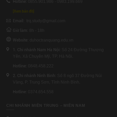
Hotline:
0855.901.986 - 0983.199.669
[Xem bản đồ]
Email:
trq.study@gmail.com
Giờ làm:
8h - 18h
Website:
duhoctranquang.edu.vn
1. Chi nhánh Nam Hà Nội:
Số 24 Đường Thượng
Yên, Xã Chuyên Mỹ, TP. Hà Nội.
Hotline
: 0848.458.222
2. Chi nhánh Ninh Bình
: Số 8 ngõ 37 Đường Núi
Vàng, P. Trung Sơn, Tỉnh Ninh Bình.
Hotline
: 0374.654.558
CHI NHÁNH MIỀN TRUNG – MIỀN NAM