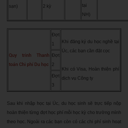
tại
sạn)
2 kỳ
NH)
Đợt
Khi đăng ký du học nghề tại
1
Úc, các bạn cần đặt cọc
Quy trình Thanh
Đợt
toán Chi phí Du học
2
Khi có Visa, Hoàn thiện phí
Đợt
dịch vụ Công ty
3
Sau khi nhập học tại Úc, du học sinh sẽ trực tiếp nộp
hoàn thiện từng đợt học phí mỗi học kỳ cho trường mình
theo học. Ngoài ra các bạn còn có các chi phí sinh hoạt