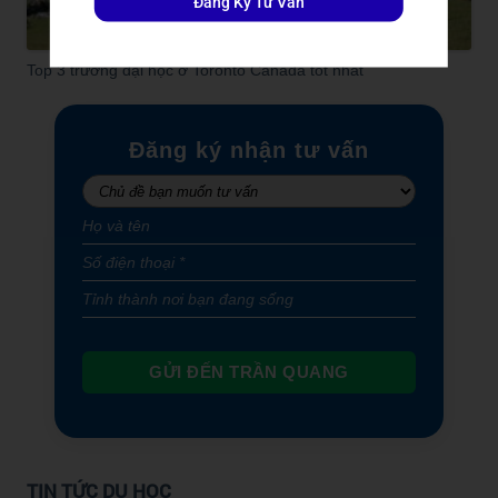
Đăng Ký Tư Vấn
Top 3 trường đại học ở Toronto Canada tốt nhất
Đăng ký nhận tư vấn
GỬI ĐẾN TRẦN QUANG
TIN TỨC DU HỌC