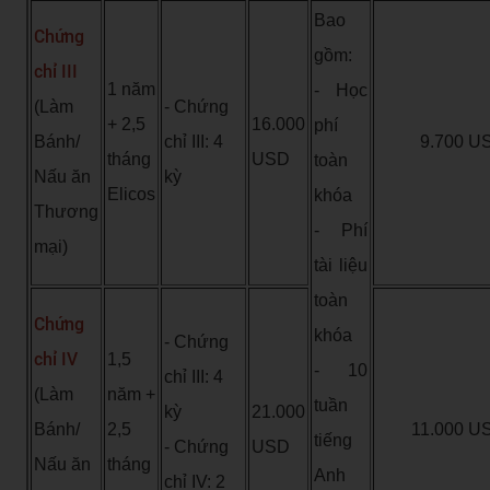
Bao
Chứng
gồm:
chỉ III
1 năm
- Học
(Làm
- Chứng
+ 2,5
16.000
phí
Bánh/
chỉ III: 4
9.700 U
tháng
USD
toàn
Nấu ăn
kỳ
Elicos
khóa
Thương
- Phí
mại)
tài liệu
toàn
Chứng
khóa
- Chứng
chỉ IV
1,5
- 10
chỉ III: 4
(Làm
năm +
tuần
kỳ
21.000
Bánh/
2,5
11.000 U
tiếng
- Chứng
USD
Nấu ăn
tháng
Anh
chỉ IV: 2