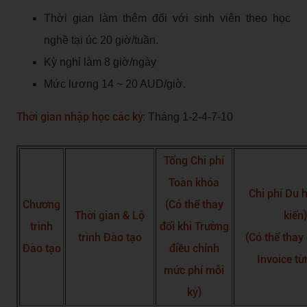
Thời gian làm thêm đối với sinh viên theo học
nghề tại úc 20 giờ/tuần.
Kỳ nghỉ làm 8 giờ/ngày
Mức lương 14 ~ 20 AUD/giờ.
Thời gian nhập học các kỳ:
Tháng 1-2-4-7-10
Tổng Chi phí
Toàn khóa
Chi phí Du 
Chương
(Có thể thay
Thời gian & Lộ
kiến)
trình
đổi khi Trường
trình Đào tạo
(Có thể thay
Đào tạo
điều chỉnh
Invoice từ
mức phí mỗi
kỳ)