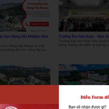
ại học Hàng Hải Mokpo Hàn
Trường Đại học Koje - Hàn Q
Trường Đại học Koje Hàn Quốc 
trong những địa điểm lý tưởng 
i học Hàng hải Mokpo là một
đảo sinh viên Việt Nam đang có
g trường đại học công lập tại
du học Hàn Quốc trong lĩnh vực 
 chuyên đào tạo khối ngành
công nghiệp, cơ khí, điện - điện
và là một trong những trường
nghệ đóng tàu. Là ngôi trường u
 top đầu của Hàn Quốc. Trường
nhất được chính phủ Hàn Quốc 
 được chính phủ đặc biệt quan
và đầu tư mạnh mẽ, Koje mang 
n là sự lựa chọn lý tưởng để du
trường học tập hiện đại, chương
uốc của hàng trăm sinh viên
tạo chuyên sâu và cơ hội việc l
i nhiều chế độ phúc lợi hấp dẫn.
sau tốt nghiệp. Trong bài viết dư
u chi tiết, hãy cùng Du học Trần
hãy cùng Du học Trần Quang k
m phá qua bài viết dưới đây
thông tin chi tiết để chuẩn bị hà
học Hàn Quốc thật thành công 
Điền Form để
ại Học Gyeonggi Hàn Quốc
Đại học Kyonggi Hàn Quốc 2
Bạn sẽ nhận được gì?