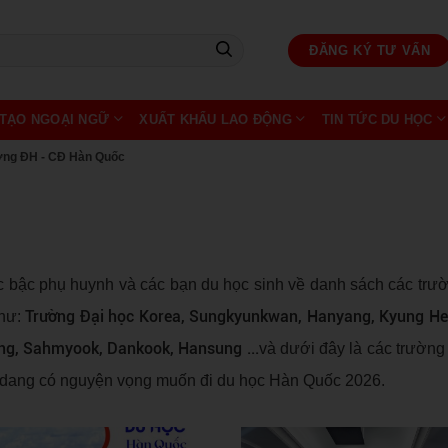
ĐĂNG KÝ TƯ VẤN
TẠO NGOẠI NGỮ
XUẤT KHẨU LAO ĐỘNG
TIN TỨC DU HỌC
ờng ĐH - CĐ Hàn Quốc
c bậc phụ huynh và các bạn du học sinh về danh sách các trư
Trường Đại học Korea, Sungkyunkwan, Hanyang, Kyung He
như:
g, Sahmyook, Dankook, Hansung ...
và dưới đây là các trườn
h dang có nguyện vọng muốn đi du học Hàn Quốc 2026.