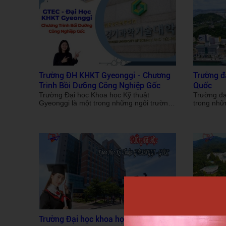
Trường ĐH KHKT Gyeonggi - Chương
Trường đ
Trình Bồi Dưỡng Công Nghiệp Gốc
Quốc
Trường Đại học Khoa học Kỹ thuật
Trường đạ
Gyeonggi là một trong những ngôi trường
trong nhữn
hàng đầu tại Hàn Quốc, nổi bật với thế
Hàn Quốc,
mạnh đào tạo về kỹ thuật, công nghệ và
hàng hải 
ứng dụng thực tiễn trong công nghệ hiện
nằm trong
đại. Với môi trường học tập sáng tạo, năng
không chỉ
động, chương trình đào tạo chuyên sâu
tâm mà cò
gắn liền với nhu cầu thực tiễn của doanh
học Hàn Q
nghiệp, trường đã trở thành địa điểm du
quốc tế bở
học Hàn Quốc lý tưởng cho đông đảo sinh
Để tìm hiể
viên Việt Nam. Để hiểu được lý do, hãy
Quang khá
cùng Trần Quang tìm hiểu thông tin chi tiết
nhé!
về trường đại học Gyeonggi trong bài viết
dưới đây nhé!
Trường Đại học khoa học kỹ thuật
Trường Đ