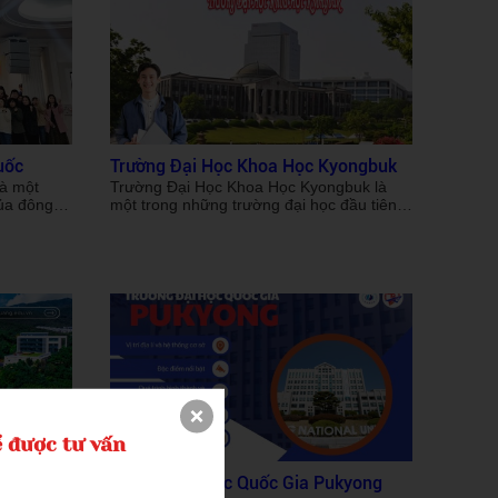
uốc
Trường Đại Học Khoa Học Kyongbuk
là một
Trường Đại Học Khoa Học Kyongbuk là
của đông
một trong những trường đại học đầu tiên
 kế hoạch
của Hàn Quốc với nhiều khóa học đa
kỹ thuật,
dạng, thu hút nhiều du học sinh du học
 tử và công
Hàn Quốc. Hãy cùng Trần Quang tìm hiểu
y tín bậc
thông tin chi tiết về trường Kyongbuk trong
quan tâm
bài viết dưới đây nhé!
đến môi
 trình đào
àm hấp dẫn
ới đây,
hám phá
nh trang du
nhé!
 được tư vấn
026 -
Trường Đại Học Quốc Gia Pukyong