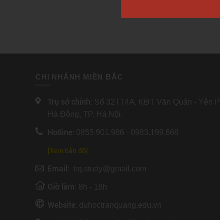
cấp đa dạ
trong lĩn
đến môi t
học sinh 
CHI NHÁNH MIỀN BẮC
Trụ sở chính:
Số 32TT4A, KĐT Văn Quán - Yên Ph
Hà Đông, TP. Hà Nội.
Hotline:
0855.901.986 - 0983.199.669
[Xem bản đồ]
Email:
trq.study@gmail.com
Giờ làm:
8h - 18h
Website:
duhoctranquang.edu.vn