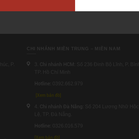
ng chuyên ngành, đặc biệt là
đến theo đuổi ước mơ du học H
h vực khoa học, công nghệ, mang
Hãy cùng Trần Quang tìm hiểu t
rường học tập chất lượng cho du
chi tiết về Kangwon trong bài viế
quốc tế đến du học Hàn Quốc.
nhé!
CHI NHÁNH MIỀN TRUNG – MIỀN NAM
Chi nhánh HCM
úc, P.
3.
: Số 236 Đinh Bộ Lĩnh, P. Bì
TP. Hồ Chí Minh
Hotline
: 0392.662.979
[Xem bản đồ]
Chi nhánh Đà Nẵng
4.
: Số 204 Lương Nhữ Hộc
Lệ, TP. Đà Nẵng.
Hotline
: 0326.016.579
[
Xem bản đồ
]