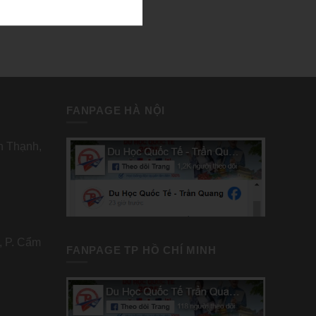
àn Quốc.
hông tin
t dưới đây
FANPAGE HÀ NỘI
nh Thạnh,
, P. Cẩm
FANPAGE TP HỒ CHÍ MINH