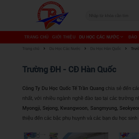
TRANG CHỦ
GIỚI THIỆU
DU HỌC CÁC NƯỚC
ĐÀO 
Trang chủ
Du Học Các Nước
Du Học Hàn Quốc
Trư
Trường ĐH - CĐ Hàn Quốc
Công Ty Du Học Quốc Tế Trần Quang
chia sẻ đến cá
nhất, với nhiều ngành nghề đào tạo tại các trường 
Myongji, Sejong, Kwangwoon, Sangmyung, Seokyeon
thiệu đến các bậc phụ huynh và các bạn du học sin