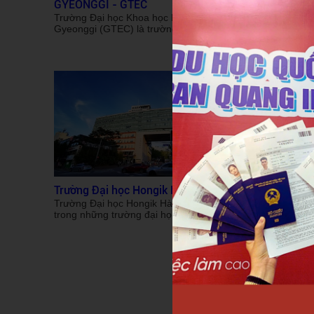
GYEONGGI - GTEC
Trường Đạ
Gyeonggi 
Trường Đại học Khoa học Kỹ thuật
thuật nổi 
Gyeonggi (GTEC) là trường nổi tiếng hàng
chặt chẽ 
đầu tại Hàn Quốc có tỷ lệ sinh viên có việc
ngoài khu
làm ngành Kỹ thuật. Cùng với những
đại học có
thành tựu vượt bậc khác, Gyeonggi đã thu
ngành Kỹ 
hút hàng trăm sinh viên đam mê khối
bạn có kế
ngành Kỹ thuật đến du học Hàn Quốc.
trường GT
Trong bài viết dưới đây, hãy cùng Du học
tìm hiểu ch
Trần Quang khám phá những đặc điểm
nhé!
nổi bật về ngôi trường này nhé!
Trường Đại học Hongik Hàn Quốc
Trường Đ
Trường Đại học Hongik Hàn Quốc là một
Du Học Tr
trong những trường đại học tự thục, tọa
Trường Đạ
lạc ở ngay trung tâm thành phố Seoul Hàn
những ngô
Quốc, trường có 9 khoa, và nhiều ngành
sở chính 
nghề khác nhau. Hiện trường có 4 cớ sở
Busan. Th
tại Seoul, Daehak-ro, Sejong và Hwaseong
nơi sinh 
và có rất nhiều sinh viên theo đuổi ước mơ
hyun mà cò
du học Hàn Quốc. Trong bài viết dưới đây,
kho tàng 
hãy cùng Trần Quang tìm hiểu thông tin
đó, nơi đ
chi tiết của ngôi trường này nhé!
lịch hấp 