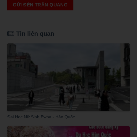
GỬI ĐẾN TRẦN QUANG
Tin liên quan
Đại Học Nữ Sinh Ewha - Hàn Quốc