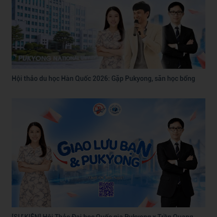
Hội thảo du học Hàn Quốc 2026: Gặp Pukyong, săn học bổng
[SỰ KIỆN] Hội Thảo Đại học Quốc gia Pukyong x Trần Quang