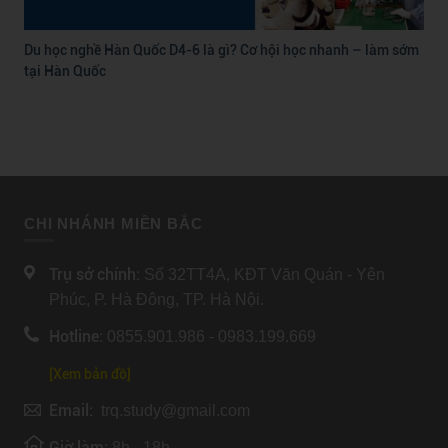
Du học nghề Hàn Quốc D4-6 là gì? Cơ hội học nhanh – làm sớm
tại Hàn Quốc
CHI NHÁNH MIỀN BẮC
Trụ sở chính:
Số 32TT4A, KĐT Văn Quán - Yên
Phúc, P. Hà Đông, TP. Hà Nội.
Hotline:
0855.901.986 - 0983.199.669
[Xem bản đồ]
Email:
trq.study@gmail.com
Giờ làm:
8h - 18h