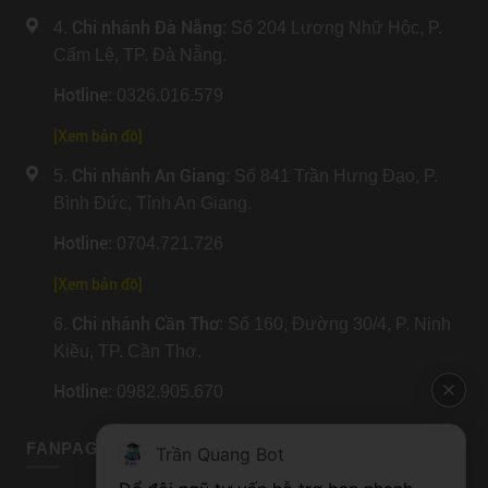
Chi nhánh Đà Nẵng
4.
: Số 204 Lương Nhữ Hộc, P.
Cẩm Lệ, TP. Đà Nẵng.
Hotline
: 0326.016.579
[
Xem bản đồ
]
Chi nhánh An Giang
5.
: Số 841 Trần Hưng Đạo, P.
Bình Đức, Tỉnh An Giang.
Hotline
: 0704.721.726
[
Xem bản đồ
]
Chi nhánh Cần Thơ
6.
: Số 160, Đường 30/4, P. Ninh
Kiều, TP. Cần Thơ.
Hotline
: 0982.905.670
FANPAGE HÀ NỘI
Trần Quang Bot