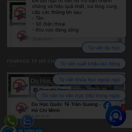
Để đội ngũ tư vấn hỗ trợ bạn nhanh 
chóng và hiệu quả nhất, vui lòng cung 
cấp các 
thông tin
 sau:
- Tên
- Số điện thoại
- Khu vực đang sống
Tư vấn du học
FANPAGE TP HỒ CHÍ MINH
Tư vấn xuất khẩu lao động
Tư vấn khóa học ngoại ngữ
Tôi cần tư vấn trực tiếp trong ngày
1