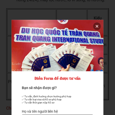
Kiểu
Ký túc xá
Điều kiện
phòng
Nam - Tòa A
2/4 người
Phòng thông thường
Nữ - Tòa B
2/4 người
Điền Form để được tư vấn
Phòng cho sinh viên quốc
Sinh viên quốc
3 người
Bạn sẽ nhận được gì?
tế
tế
✅ Tư vấn, định hướng chọn trường phù hợp

✅ Tư vấn loại visa và hồ sơ phù hợp

✅ Tư vấn thời gian nộp hồ sơ
Chi phí ký túc xá:
Họ và tên người liên hệ