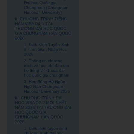
Đại học Quốc gia
Chungnam (Chungnam
National University)
II. CHƯƠNG TRÌNH TIẾNG
HÀN VISA D4-1 TẠI
TRƯỜNG ĐẠI HỌC QUỐC
GIA CHUNGNAM HÀN QUỐC
2026
1. Điều Kiện Tuyển Sinh
& Thời Gian Nhập Học
2026
2. Thông tin chương
trình và học phí đào tạo
hệ tiếng D4-1 của đại
học quốc gia chungnam
3. Học Bổng Hệ Ngôn
Ngữ Hàn Chungnam
National University 2026
III. CHƯƠNG TRÌNH ĐẠI
HỌC VISA D2-2 MỚI NHẤT
NĂM 2026 TẠI TRƯỜNG ĐẠI
HỌC QUỐC GIA
CHUNGNAM HÀN QUỐC
2026
1. Điều kiện tuyển sinh
chương trình đại học