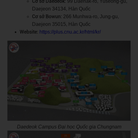
Cơ sở Daedeok:
99 Daehak-ro, Yuseong-gu,
Daejeon 34134, Hàn Quốc
Cơ sở Bowun:
266 Munhwa-ro, Jung-gu,
Daejeon 35015, Hàn Quốc
Website:
https://plus.cnu.ac.kr/html/kr/
Daedeok Campus Đại học Quốc gia Chungnam