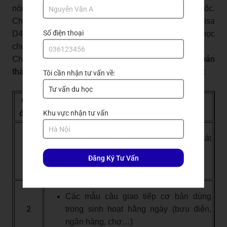
nói – đọc – viết và trải nghiệm văn hoá Hàn Quốc.
Chương trình này phù hợp với du học sinh đăng ký Visa
Số điện thoại
D4-1 – visa du học tiếng Hàn chuyên sâu trước khi học
chuyên ngành.
cơ bản
Chương trình được chia thành nhiều cấp độ từ
thành nâng cao
10 tuần (200 giờ)
, mỗi cấp độ kéo dài
:
Tôi cần nhận tư vấn về:
Giai
Mục tiêu & Nội dung đào tạo
đoạn
Khu vực nhận tư vấn
Học bảng chữ cái tiếng Hàn, cách phát
1
âm
Đăng Ký Tư Vấn
Cấu trúc câu cơ bản, có thể giao tiếp
Các mẫu câu giao tiếp cơ bản dùng
2
trong sinh hoạt hằng ngày (bưu điện,
ngân hàng, chợ…)