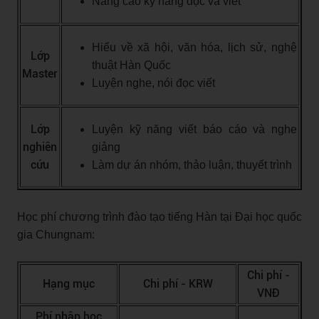
Nâng cao kỹ năng đọc và viết
Hiểu về xã hội, văn hóa, lịch sử, nghệ
Lớp
thuật Hàn Quốc
Master
Luyện nghe, nói đọc viết
Lớp
Luyện kỹ năng viết báo cáo và nghe
nghiên
giảng
cứu
Làm dự án nhóm, thảo luận, thuyết trình
Học phí chương trình đào tạo tiếng Hàn tại Đại học quốc
gia Chungnam:
Chi phí -
Hạng mục
Chi phí - KRW
VNĐ
Phí nhập học