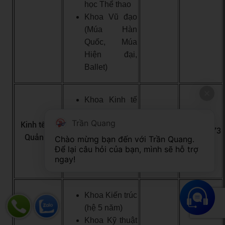
học Thể thao
Khoa Vũ đạo
(Múa Hàn
Quốc, Múa
Hiện đại,
Ballet)
Khoa Kinh tế
học
Trần Quang
Kinh tế và
Khoa Kinh
1.807.500
32.861.073
Quản lý
doanh Quốc tế
Chào mừng bạn đến với Trần Quang. 
Để lại câu hỏi của bạn, mình sẽ hỗ trợ 
Khoa Thương
ngay!
mại Quốc tế
Khoa Kiến trúc
(hệ 5 năm)
Khoa Kỹ thuật