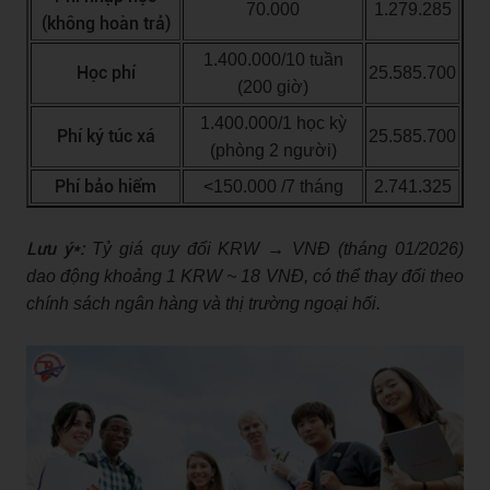
70.000
1.279.285
(không hoàn trả)
1.400.000/10 tuần
Học phí
25.585.700
(200 giờ)
1.400.000/1 học kỳ
Phí ký túc xá
25.585.700
(phòng 2 người)
Phí bảo hiểm
<150.000 /7 tháng
2.741.325
Lưu ý*:
Tỷ giá quy đổi KRW → VNĐ (tháng 01/2026)
dao động khoảng 1 KRW ~ 18 VNĐ, có thể thay đổi theo
chính sách ngân hàng và thị trường ngoại hối.