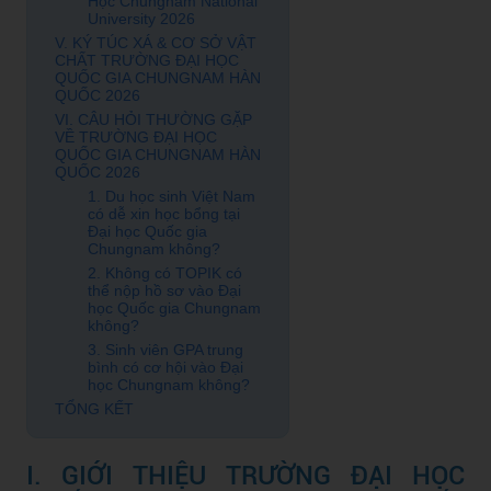
Học Chungnam National
University 2026
V. KÝ TÚC XÁ & CƠ SỞ VẬT
CHẤT TRƯỜNG ĐẠI HỌC
QUỐC GIA CHUNGNAM HÀN
QUỐC 2026
VI. CÂU HỎI THƯỜNG GẶP
VỀ TRƯỜNG ĐẠI HỌC
QUỐC GIA CHUNGNAM HÀN
QUỐC 2026
1. Du học sinh Việt Nam
có dễ xin học bổng tại
Đại học Quốc gia
Chungnam không?
2. Không có TOPIK có
thể nộp hồ sơ vào Đại
học Quốc gia Chungnam
không?
3. Sinh viên GPA trung
bình có cơ hội vào Đại
học Chungnam không?
TỔNG KẾT
I. GIỚI THIỆU TRƯỜNG ĐẠI HỌC