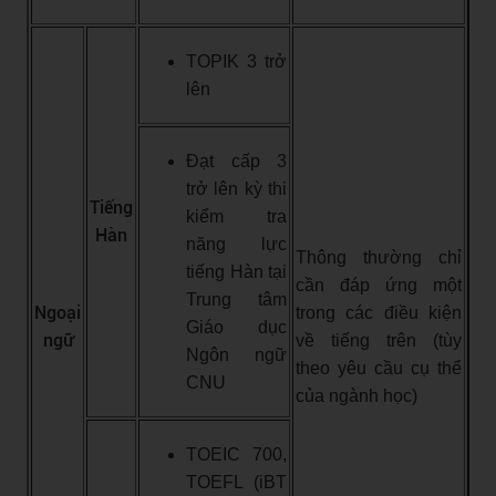
TOPIK 3 trở
lên
Đạt cấp 3
trở lên kỳ thi
Tiếng
kiểm tra
Hàn
năng lực
Thông thường chỉ
tiếng Hàn tại
cần đáp ứng một
Trung tâm
Ngoại
trong các điều kiện
Giáo dục
ngữ
về tiếng trên (tùy
Ngôn ngữ
theo yêu cầu cụ thể
CNU
của ngành học)
TOEIC 700,
TOEFL (iBT