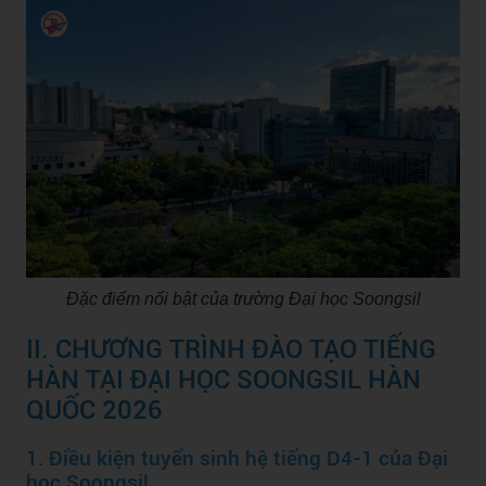
Đặc điểm nổi bật của trường Đại học Soongsil
II. CHƯƠNG TRÌNH ĐÀO TẠO TIẾNG
HÀN TẠI ĐẠI HỌC SOONGSIL HÀN
QUỐC 2026
1. Điều kiện tuyển sinh hệ tiếng D4-1 của Đại
học Soongsil