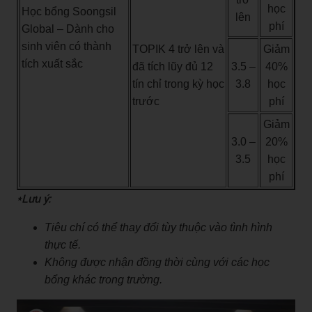
học
Học bổng Soongsil
lên
phí
Global – Dành cho
sinh viên có thành
TOPIK 4 trở lên và
Giảm
tích xuất sắc
đã tích lũy đủ 12
3.5 –
40%
tín chỉ trong kỳ học
3.8
học
trước
phí
Giảm
3.0 –
20%
3.5
học
phí
*Lưu ý:
Tiêu chí có thể thay đổi tùy thuộc vào tình hình
thực tế.
Không được nhận đồng thời cùng với các học
bổng khác trong trường.