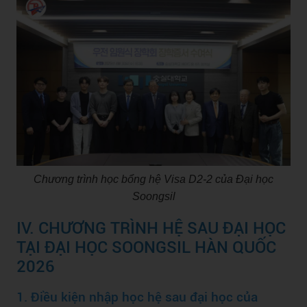
Chương trình học bổng hệ Visa D2-2 của Đại học
Soongsil
IV. CHƯƠNG TRÌNH HỆ SAU ĐẠI HỌC
TẠI ĐẠI HỌC SOONGSIL HÀN QUỐC
2026
1. Điều kiện nhập học hệ sau đại học của