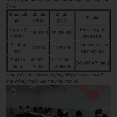
D4-1:
Khoản chi
Chi phí
Chi phí
Ghi chú
phí
(KRW)
(VNĐ)
Học phí (1
Phí sách giáo
1.600.000
29.696.000
học kỳ)
khoa riêng
Phí nhập
Thanh toán 1 lần
70.000
1.299.000
học
khi nhập học
Phí bảo
60.000 ~
1.113.000 ~
Bảo hiểm 7 tháng
hiểm
70.000
1.299.000
*Lưu ý:
Chi phí chưa bao gồm phí ký túc xá và có thể
thay đổi tùy thuộc vào tình hình thực tế.