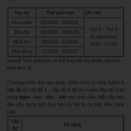
Học kỳ
Thời gian học
Ghi chú
Mùa xuân
03/2026 - 05/2026
Thứ 2 - Thứ 6
Mùa hạ
06/2026 - 08/2026
(5 ngày/tuần)
Mùa thu
09/2026 - 11/2026
(9:00 - 13:00)
Mùa đông
12/2026 - 02/2027
*Lưu ý:
Thời gian học có thể thay đổi tùy thuộc vào tình
hình thực tế.
6
Chương trình đào tạo được phân chia rõ ràng thành
cấp độ
từ cấp độ 1 - cấp độ 6 để rèn luyện đầy đủ 4 kỹ
Nghe - nói - đọc - viết
năng
cho sinh viên. Mỗi cấp học
đều xây dựng một mục tiêu cụ thể từ cơ bản đến nâng
cao:
Cấp
Kỹ năng
độ