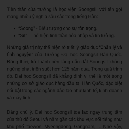
Tiền thân của trường là học viện Soongsil, với tên gọi
mang nhiều ý nghĩa sâu sắc trong tiếng Hàn:
“Soong” - Biểu tượng cho sự tôn trọng.
“Sil” - Thể hiện tinh thần hòa nhập và tin tưởng.
Chân lý và
Những giá trị này thể hiện rõ triết lý giáo dục “
tình nguyện
” của Trường Đại học Soongsil Hàn Quốc.
Đồng thời, trở thành nền tảng dẫn dắt Soongsil không
ngừng phát triển suốt hơn 125 năm qua. Trong quá trình
đó, Đại học Soongsil đã khẳng định vị thế là một trong
những cơ sở giáo dục hàng đầu tại Hàn Quốc, đặc biệt
nổi bật trong các ngành đào tạo như kinh tế, kinh doanh
và máy tính.
Đáng chú ý, Đại học Soongsil tọa lạc ngay trung tâm
của thủ đô Seoul và nằm gần các khu vực nổi tiếng như
khu phố Itaewon, Myeongdong, Gangnam, … Nhờ vậy,