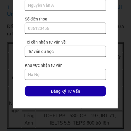
1. Điều kiện nhập học Visa D2-2 của Soongsil
University
Số điện thoại
đại học Soongsil
Để đảm bảo chất lượng đầu vào,
đưa
ra hệ thống các tiêu chí nhập học hệ Đại học như sau:
Tôi cần nhận tư vấn về:
Tiêu chí
Điều kiện
Tốt nghiệp THPT với điểm trung bình từ
Học vấn
7.0 trở lên
Khu vực nhận tư vấn
Không có bố hoặc mẹ mang quốc tịch
Quốc tịch
Hàn Quốc
Đăng Ký Tư Vấn
Tối thiệu TOPIK 3 trở lên hoặc hoàn
Tiếng
thành cấp độ 4 khóa học tiếng Hàn tại
Hàn
Ngôn
Hàn Quốc
ngữ
Tiếng
TOEFL PBT 530, CBT 197, IBT 71,
Anh
IELTS 5.5, TEPS 600 trở lên