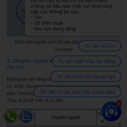
Để đội ngũ tư vấn hỗ trợ bạn nhanh 
chóng và hiệu quả nhất, vui lòng cung 
cấp các 
thông tin
 sau:
- Tên
- Số điện thoại
- Khu vực đang sống
Điều kiện tuyển sinh hệ sau đại học của Đại học
Tư vấn du học
Soongsil
2. Chuyên ngành đào tạo và học phí hệ sau
Tư vấn xuất khẩu lao động
đại học
Tư vấn khóa học ngoại ngữ
Không chỉ nổi tiếng với chất lượng đào tạo chương trình
cử nhân, Soongsil University Korea còn chú trọng phát
Tôi cần tư vấn trực tiếp trong ngày
triển chương trình đào tạo chuyên sâu thông qua hệ
Thạc sĩ và hệ Tiến sĩ, cụ thể:
1
Thạc
Tiến
Khoa
Chuyên ngành
sĩ
sĩ