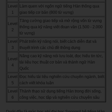
Level
Làm quen với ngôn ngữ tiếng Hàn thông qua
1
giao tiếp cơ bản (800 từ vựng)
Tăng cường giao tiếp và mở rộng vốn từ vựng
Level
thông qua kỹ năng viết đoạn văn (1.500 - 2.000
2
từ vựng)
Level
Phát triển kỹ năng nói, biết cách diễn đạt và
3
thuyết trình các chủ đề thông dụng
Nâng cao kỹ năng nói lưu loát, đọc hiểu tin tức,
Level
tài liệu học thuật cơ bản và thành ngữ Hàn
4
Quốc
Level
Đọc hiểu tài liệu nghiên cứu chuyên ngành, biết
5
cách viết khóa luận
Level
Thành thạo sử dụng tiếng Hàn trong đời sống,
6
công việc, học tập và nghiên cứu chuyên sâu
Dưới đây là mức học phí đại học Soongsil hệ tiếng Hàn