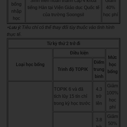
Sinh viên hoàn thành cấp 4 khoá
Giảm
bổng
tiếng Hàn tại Viện Giáo dục Quốc tế
40%
nhập
của trường Soongsil
học phí
học
*Lưu ý:
Tiêu chí có thể thay đổi tùy thuộc vào tình hình
thực tế.
Từ kỳ thứ 2 trở đi
Điều kiện
Mức
Điểm
Loại học bổng
học
Trình độ TOPIK
trung
bổng
bình
Giảm
TOPIK 6 và đã
4.3
100%
tích lũy 15 tín chỉ
trở
học
trong kỳ học trước
lên
phí
Giảm
3.8
50%
trở