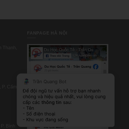
FANPAGE HÀ NỘI
nh Thạnh,
Trần Quang Bot
, P. Cẩm
FANPAGE TP HỒ CHÍ MINH
Để đội ngũ tư vấn hỗ trợ bạn nhanh 
chóng và hiệu quả nhất, vui lòng cung 
cấp các 
thông tin
 sau:
- Tên
- Số điện thoại
- Khu vực đang sống
 P. Bình