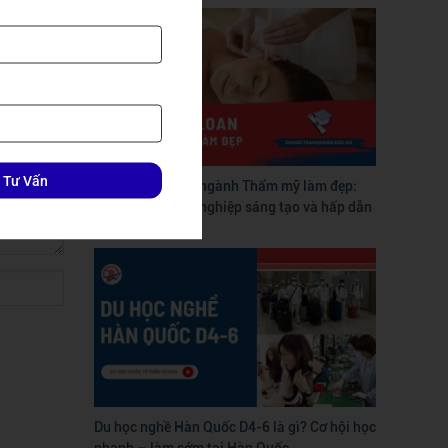
 Tư Vấn
Du học Đài Loan ngành Thẩm mỹ làm đẹp:
Con đường nghề nghiệp sáng tạo và hấp dẫn
Du học nghề Hàn Quốc D4-6 là gì? Cơ hội học
nhanh – làm sớm tại Hàn Quốc