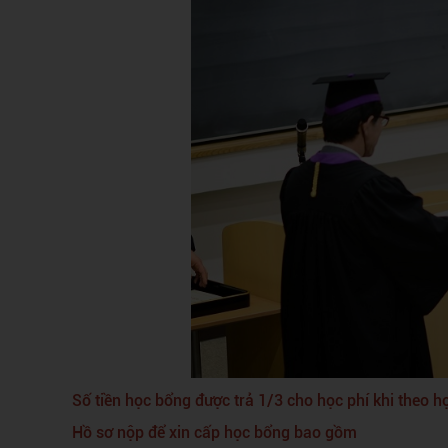
Số tiền học bổng được trả 1/3 cho học phí khi theo họ
Hồ sơ nộp để xin cấp học bổng bao gồm