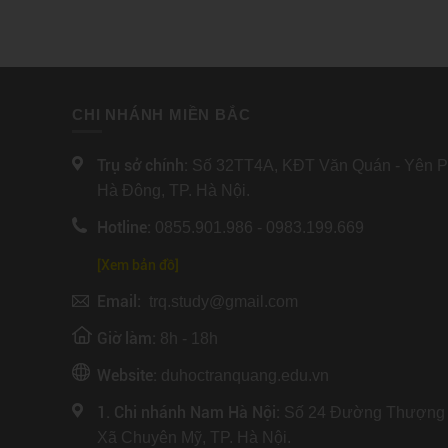
CHI NHÁNH MIỀN BẮC
Trụ sở chính:
Số 32TT4A, KĐT Văn Quán - Yên Ph
Hà Đông, TP. Hà Nội.
Hotline:
0855.901.986 - 0983.199.669
[Xem bản đồ]
Email:
trq.study@gmail.com
Giờ làm:
8h - 18h
Website:
duhoctranquang.edu.vn
1. Chi nhánh Nam Hà Nội:
Số 24 Đường Thượng 
Xã Chuyên Mỹ, TP. Hà Nội.