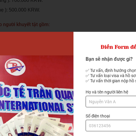
nặng ): 700.000 KRW.
nhẹ ): 500.000 KRW.
 người khuyết tật gồm:
Điền Form để
Bạn sẽ nhận được gì?
✅ Tư vấn, định hướng chọn
✅ Tư vấn loại visa và hồ sơ
✅ Tư vấn thời gian nộp hồ 
 học tại trường đại học Geoje.
Họ và tên người liên hệ
g Đại học Geoje, nếu bạn có ý định
du học Hàn Quốc
và đang tì
g
qua form đăng ký bên phải để được hỗ trợ nhanh chóng và
Số điện thoại