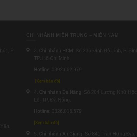
CHI NHÁNH MIỀN TRUNG – MIỀN NAM
Chi nhánh HCM
úc, P.
3.
: Số 236 Đinh Bộ Lĩnh, P. Bì
TP. Hồ Chí Minh
Hotline
: 0392.662.979
[Xem bản đồ]
Chi nhánh Đà Nẵng
4.
: Số 204 Lương Nhữ Hộc
Lệ, TP. Đà Nẵng.
Hotline
: 0326.016.579
[
Xem bản đồ
]
Yên,
Chi nhánh An Giang
5.
: Số 841 Trần Hưng Đạo,