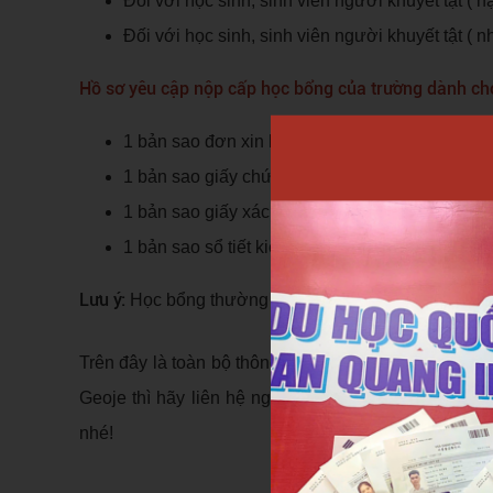
Đối với học sinh, sinh viên người khuyết tật ( 
Đối với học sinh, sinh viên người khuyết tật ( 
Hồ sơ yêu cập nộp cấp học bổng của trường dành cho
1 bản sao đơn xin học bổng.
1 bản sao giấy chứng nhận nhập học.
1 bản sao giấy xác nhận khuyết tật.
1 bản sao sổ tiết kiệm.
Lưu ý:
Học bổng thường áp dụng cho mỗi kỳ trong năm
Trên đây là toàn bộ thông tin về học bổng tại trườn
Geoje thì hãy liên hệ ngay tới
Trung tâm Trần Quan
nhé!