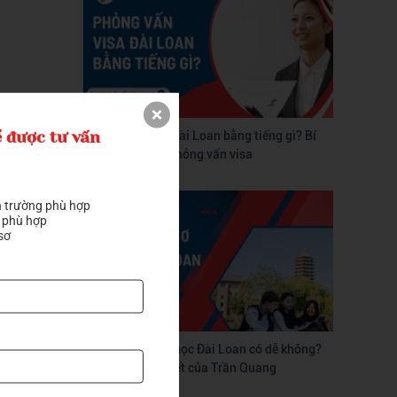
 được tư vấn
Phỏng vấn visa Đài Loan bằng tiếng gì? Bí
quyết vượt qua phỏng vấn visa
 trường phù hợp

 phù hợp

sơ
m hiểu về
 miễn phí
Tự làm hồ sơ du học Đài Loan có dễ không?
Hướng dẫn chi tiết của Trần Quang