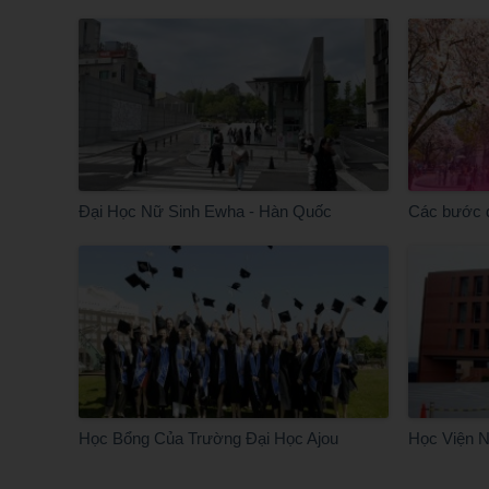
Đại Học Nữ Sinh Ewha - Hàn Quốc
Các bước 
Học Bổng Của Trường Đại Học Ajou
Học Viện N