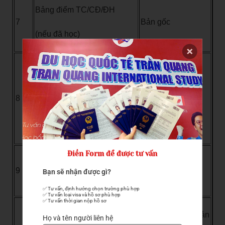
Bảng điểm TC/CĐ/ĐH
7
Bản gốc
(nếu đã học)
Bằng tốt nghiệp TC/CĐ/ĐH
(nếu đã tốt nghiệp)
8
Bản gốc
XN thời gian học tập/XN
sinh viên nếu chưa TN
Điền Form để được tư vấn
Bằng cấp/Chứng chỉ khác
9
Bản gốc
Bạn sẽ nhận được gì?
(nếu có)
✅ Tư vấn, định hướng chọn trường phù hợp

✅ Tư vấn loại visa và hồ sơ phù hợp

✅ Tư vấn thời gian nộp hồ sơ
1 bản photo, 1 bản
Họ và tên người liên hệ