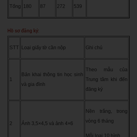
Tổng
180
87
272
539
Hồ sơ đăng ký:
STT
Loại giấy tờ cần nộp
Ghi chú
Theo mẫu của
Bản khai thông tin học sinh
1
Trung tâm khi đến
và gia đình
đăng ký
Nền trắng, trong
vòng 6 tháng
2
Ảnh 3,5×4,5 và ảnh 4×6
Mỗi loại 10 hình