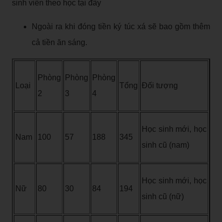
sinh viên theo học tại đây
Ngoài ra khi đóng tiền ký túc xá sẽ bao gồm thêm
cả tiền ăn sáng.
Phòng
Phòng
Phòng
Loại
Tổng
Đối tượng
2
3
4
Học sinh mới, học
Nam
100
57
188
345
sinh cũ (nam)
Học sinh mới, học
Nữ
80
30
84
194
sinh cũ (nữ)