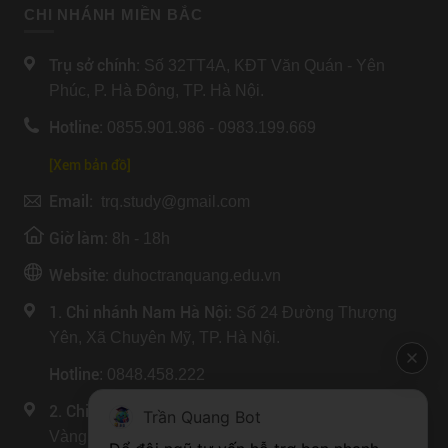
CHI NHÁNH MIỀN BẮC
Trụ sở chính:
Số 32TT4A, KĐT Văn Quán - Yên
Phúc, P. Hà Đông, TP. Hà Nội.
Hotline:
0855.901.986 - 0983.199.669
[Xem bản đồ]
Email:
trq.study@gmail.com
Giờ làm:
8h - 18h
Website:
duhoctranquang.edu.vn
1. Chi nhánh Nam Hà Nội:
Số 24 Đường Thượng
Yên, Xã Chuyên Mỹ, TP. Hà Nội.
Hotline
: 0848.458.222
2. Chi nhánh Ninh Bình
: Số 8 ngõ 37 Đường Núi
Trần Quang Bot
Vàng, P. Trung Sơn, Tỉnh Ninh Bình.