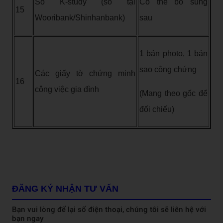
Sổ K-study (sổ tại
Có thể bổ sung
15
Wooribank/Shinhanbank)
sau
1 bản photo, 1 bản
sao công chứng
Các giấy tờ chứng minh
16
công việc gia đình
(Mang theo gốc để
đối chiếu)
ĐĂNG KÝ NHẬN TƯ VẤN
Bạn vui lòng để lại số điện thoại, chúng tôi sẽ liên hệ với
bạn ngay