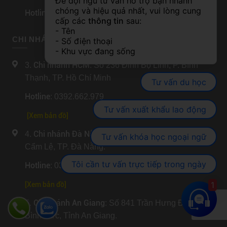
Để đội ngũ tư vấn hỗ trợ bạn nhanh 
chóng và hiệu quả nhất, vui lòng cung 
Hotline
: 0374.654.558
cấp các 
thông tin
 sau:
- Tên
CHI NHÁNH MIỀN TRUNG – MIỀN NAM
- Số điện thoại
- Khu vực đang sống
Chi nhánh HCM
3.
: Số 236 Đinh Bộ Lĩnh, P. Bình
Thạnh, TP. Hồ Chí Minh
Tư vấn du học
Hotline
: 0392.662.979
Tư vấn xuất khẩu lao động
[Xem bản đồ]
Chi nhánh Đà Nẵng
4.
: Số 204 Lương Nhữ Hộc, P.
Tư vấn khóa học ngoại ngữ
Cẩm Lệ, TP. Đà Nẵng.
Tôi cần tư vấn trực tiếp trong ngày
Hotline
: 0326.016.579
1
[
Xem bản đồ
]
Chi nhánh An Giang
5.
: Số 841 Trần Hưng Đạo, P.
Bình Đức, Tỉnh An Giang.